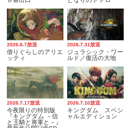
2026.8.7放送
2026.7.31放送
借りぐらしのアリエ
ジュラシック・ワー
ッティ
ルド／復活の大地
2026.7.17放送
2026.7.10放送
今夜限りの特別版
キングダム スペシ
『キングダム －信
ャルエディション
と王騎と将軍と－』