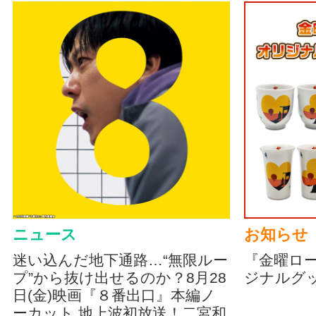
ニュース
お知らせ
迷い込んだ地下通路…“無限ルー
『金曜ロ
プ”から抜け出せるのか？8月28
ジナルグ
日(金)映画『８番出口』本編ノ
ーカット 地上波初放送！二宮和