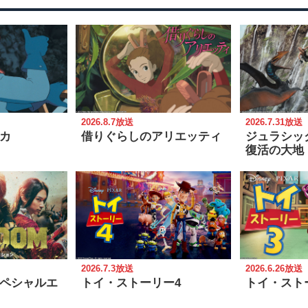
2026.8.7放送
2026.7.31放送
カ
借りぐらしのアリエッティ
ジュラシッ
復活の大地
2026.7.3放送
2026.6.26放送
ペシャルエ
トイ・ストーリー4
トイ・スト