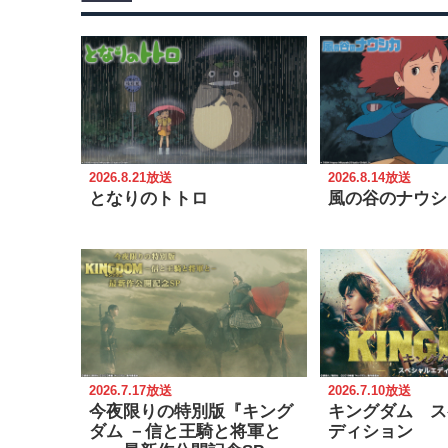
2026.8.21放送
2026.8.14放送
となりのトトロ
風の谷のナウシ
2026.7.17放送
2026.7.10放送
今夜限りの特別版『キング
キングダム ス
ダム －信と王騎と将軍と
ディション