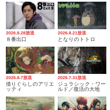
2026.8.28放送
2026.8.21放送
８番出口
となりのトトロ
2026.8.7放送
2026.7.31放送
借りぐらしのアリエ
ジュラシック・ワー
ッティ
ルド／復活の大地