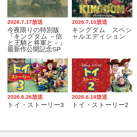
2026.7.17放送
2026.7.10放送
今夜限りの特別版
キングダム スペシ
『キングダム －信
ャルエディション
と王騎と将軍と－』
最新作公開記念SP
2026.6.26放送
2026.6.19放送
トイ・ストーリー3
トイ・ストーリー2