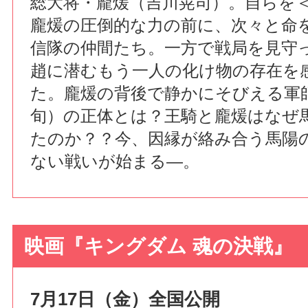
総大将・龐煖（吉川晃司）。自らを
龐煖の圧倒的な力の前に、次々と命
信隊の仲間たち。一方で戦局を見守
趙に潜むもう一人の化け物の存在を
た。龐煖の背後で静かにそびえる軍
旬）の正体とは？王騎と龐煖はなぜ
たのか？？今、因縁が絡み合う馬陽
ない戦いが始まる―。
映画『キングダム 魂の決戦』
7月17日（金）全国公開