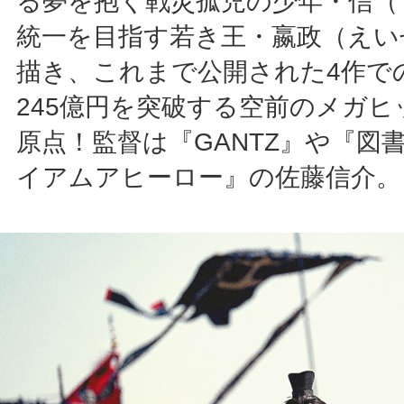
る夢を抱く戦災孤児の少年・信（
統一を目指す若き王・嬴政（えい
描き、これまで公開された4作で
245億円を突破する空前のメガ
原点！監督は『GANTZ』や『図
イアムアヒーロー』の佐藤信介。