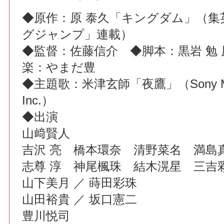
◆原作：原 泰久「キングダム」（集
グジャンプ」連載）
◆監督：佐藤信介 ◆脚本：黒岩 勉 
楽：やまだ豊
◆主題歌：米津玄師「夜鷹」（Sony Musi
Inc.）
◆出演
山﨑賢人
吉沢 亮 橋本環奈 清野菜名 満島
志尊 淳 神尾楓珠 結木滉星 三
山下美月 ／ 蒔田彩珠
山田裕貴 ／ 坂口憲二
豊川悦司