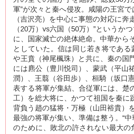
軍”が次々と秦へ侵攻。咸陽の王宮で
（吉沢亮）を中心に事態の対応に奔走
（20万）vs六国（50万）”というか
に、国家滅亡の絶体絶命。中華から
としていた。信は同じ若き将である
や王賁（神尾楓珠）と共に、秦の国
には麃公（豊川悦司）、蒙武（平山
潤）、王翦（谷田歩）、桓騎（坂口
表する将軍が集結、合従軍には、楚
工）を総大将に、かつて祖国を秦に
背負う趙の猛将・万極（山田裕貴）
最強の将軍が集い、準備は整う。“中
のために、敗北の許されない最大の