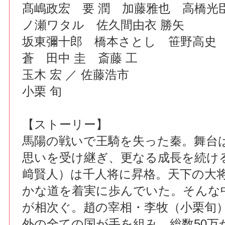
髙嶋政宏 要 潤 加藤雅也 高橋光
ノ瀬ワタル 佐久間由衣 勝矢
坂東彌十郎 橋本さとし 笹野高史 
蒼 田中 圭 斎藤 工
玉木 宏 ／ 佐藤浩市
小栗 旬
【ストーリー】
馬陽の戦いで王騎を失った秦。舞台
思いを受け継ぎ、更なる成長を続け
﨑賢人）は千人将に昇格。天下の大
かな道を着実に歩んでいた。そんな
が相次ぐ。趙の宰相・李牧（小栗旬
外の全ての国が手を組み、総数50万