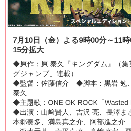
7月10日（金）よる9時00分～11
15分拡大
◆原作：原 泰久『キングダム』（集
グジャンプ」連載）
◆監督：佐藤信介 ◆脚本：黒岩 勉
泰久
◆主題歌：ONE OK ROCK「Wasted N
◆出演：山﨑賢人、吉沢 亮、長澤ま
本郷奏多、満島真之介、阿部進之介