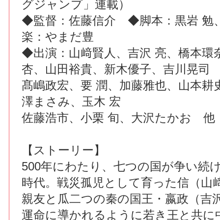
グジャンプ」連載）
◆監督：佐藤信介 ◆脚本：黒岩 勉
楽：やまだ豊
◆出演：山﨑賢人、吉沢 亮、橋本環
杏、山田裕貴、新木優子、吉川晃司
髙嶋政宏、要 潤、加藤雅也、山本耕
澤まさみ、玉木 宏
佐藤浩市、小栗 旬、大沢たかお 他
【ストーリー】
500年にわたり、七つの国が争い続
時代。戦災孤児として育った信（山
親友と瓜二つの秦の国王・嬴政（吉
運命に導かれるように若き王と共に