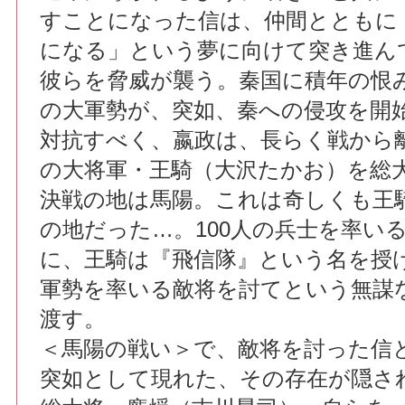
すことになった信は、仲間とともに
になる」という夢に向けて突き進ん
彼らを脅威が襲う。秦国に積年の恨
の大軍勢が、突如、秦への侵攻を開
対抗すべく、嬴政は、長らく戦から
の大将軍・王騎（大沢たかお）を総
決戦の地は馬陽。これは奇しくも王
の地だった…。100人の兵士を率い
に、王騎は『飛信隊』という名を授
軍勢を率いる敵将を討てという無謀
渡す。
＜馬陽の戦い＞で、敵将を討った信
突如として現れた、その存在が隠さ