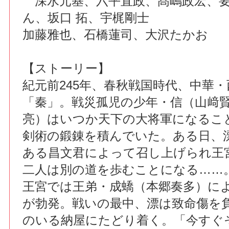
深水元基、六平直政、髙嶋政宏、要
ん、坂口 拓、宇梶剛士
加藤雅也、石橋蓮司、大沢たかお
【ストーリー】
紀元前245年、春秋戦国時代、中華
「秦」。戦災孤児の少年・信（山﨑
亮）はいつか天下の大将軍になるこ
剣術の鍛錬を積んでいた。ある日、
ある昌文君によって召し上げられ王
二人は別の道を歩むことになる……
王宮では王弟・成蟜（本郷奏多）に
が勃発。戦いの最中、漂は致命傷を
のいる納屋にたどり着く。「今すぐ