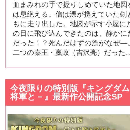
血まみれの手で握りしめていた地図
は息絶える。信は漂が携えていた剣
もに走り出した。地図が示す小屋に
の目に飛び込んできたのは、静かに
だった！？死んだはずの漂がなぜ―
二つの秦王・嬴政（吉沢亮）だった
今夜限りの特別版『キングダム
将軍と－』最新作公開記念SP