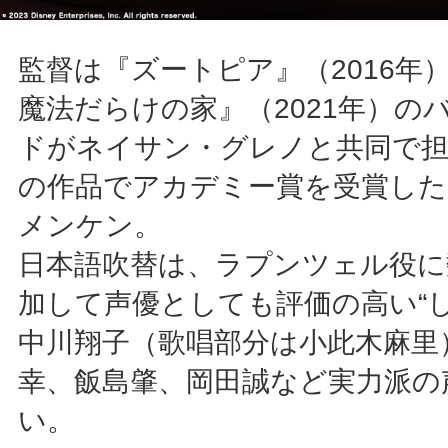
監督は『ズートピア』（2016年
魔法だらけの家』（2021年）の
ドがネイサン・グレノと共同で担
の作品でアカデミー賞を受賞した
メンケン。
日本語吹替は、ラプンツェル役に
加して声優としても評価の高い“
中川翔子（歌唱部分は小此木麻里
幸、飯島肇、岡田誠など実力派の
い。