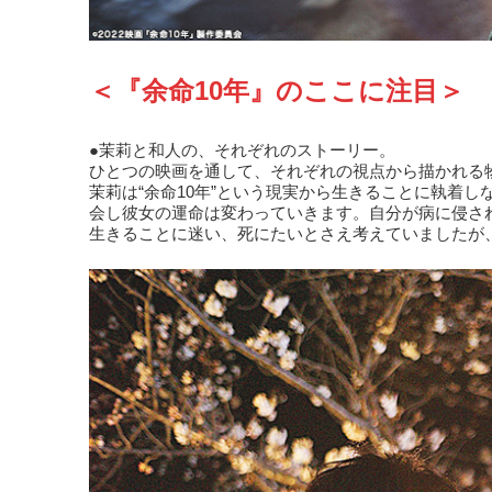
＜『余命10年』のここに注目＞
●茉莉と和人の、それぞれのストーリー。
ひとつの映画を通して、それぞれの視点から描かれる
茉莉は“余命10年”という現実から生きることに執着
会し彼女の運命は変わっていきます。自分が病に侵さ
生きることに迷い、死にたいとさえ考えていましたが