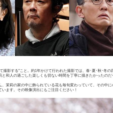
て撮影する”こと。約1年かけて行われた撮影では、春･夏･秋･冬の
莉と和人の過ごした楽しくも切ない時間を丁寧に描きたかったのだ
ん、茉莉の家の中に飾られている花も毎旬変わっていて、その中に
ています。その映像演出にもご注目ください！