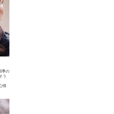
四季の
そう
心情