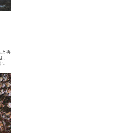
人と再
は、
す。