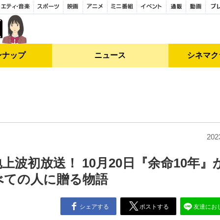
ンナップ
ニュース
シネマク
202
波初放送！ 10月20日『余命10年』
べての人に贈る物語
シェアする
ポストする
友達にお