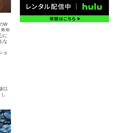
のW
。昨年
心に
もな
ショ
坂口
まし