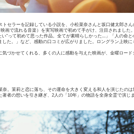
ベストセラーを記録している小説を、小松菜奈さんと坂口健太郎さん
劇伴（映画で流れる音楽）を実写映画で初めて手がけ、注目されました
い"って初めて思った作品。全てが素晴らしかった...」「人の命と
ました。」など、感動の口コミが広がりました。ロングラン上映に
に気づかせてくれる、多くの人に感動を与えた映画が、金曜ロード
松菜奈。茉莉と恋に落ち、その運命を大きく変える和人を演じたのは
著者の想いを引き継ぎ、2人の「10年」の物語を全身全霊で演じ