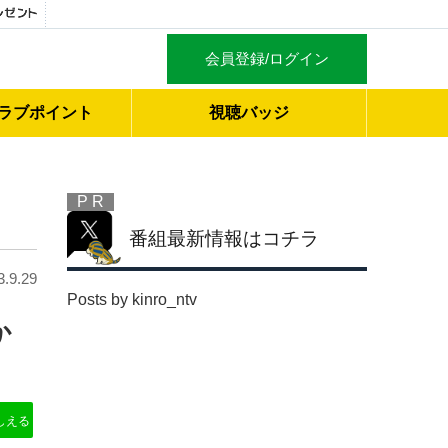
会員登録/ログイン
ラブ
ポイント
視聴バッジ
P R
番組最新情報はコチラ
3.9.29
Posts by kinro_ntv
か
しえる