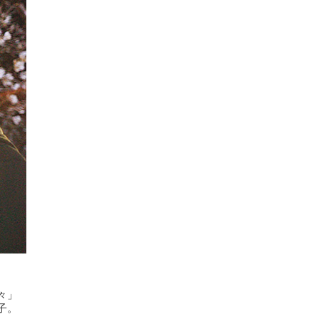
々」
子。