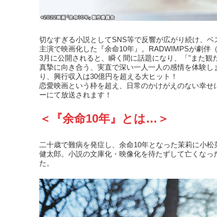
切なすぎる小説としてSNS等で反響が広がり続け、
主演で映画化した『余命10年』。RADWIMPSが
3月に公開されると、瞬く間に話題になり、「"また観た
真摯に向き合う、実直で深い一人一人の感情を体験し
り、興行収入は30億円を超える大ヒット！
恋愛映画という枠を超え、日常のかけがえのない幸せ
ーにて放送されます！
＜『余命10年』とは…＞
二十歳で難病を発症し、余命10年となった茉莉に小
健太郎。小説の文庫化・映像化を待たずして亡くなった
た。