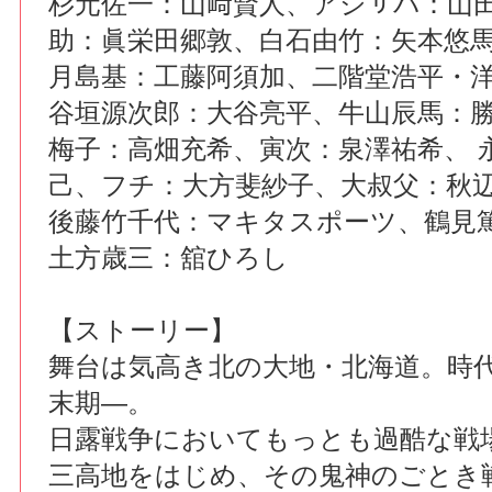
杉元佐一：山﨑賢人、アシㇼパ：山
助：眞栄田郷敦、白石由竹：矢本悠
月島基：工藤阿須加、二階堂浩平・
谷垣源次郎：大谷亮平、牛山辰馬：
梅子：高畑充希、寅次：泉澤祐希、 
己、フチ：大方斐紗子、大叔父：秋
後藤竹千代：マキタスポーツ、鶴見
土方歳三：舘ひろし
【ストーリー】
舞台は気高き北の大地・北海道。時
末期―。
日露戦争においてもっとも過酷な戦
三高地をはじめ、その鬼神のごとき