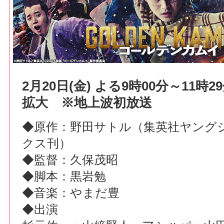
2月20日(金) よる9時00分～11時
拡大 ※地上波初放送
◆原作：野田サトル（集英社ヤング
クス刊）
◆監督：久保茂昭
◆脚本：黒岩勉
◆音楽：やまだ豊
◆出演