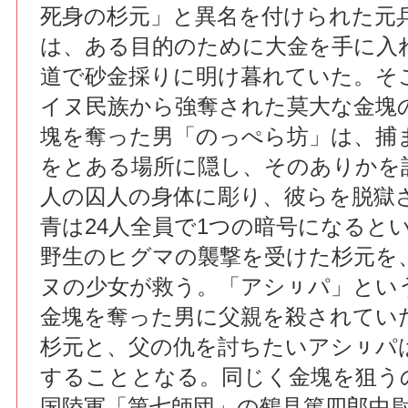
死身の杉元」と異名を付けられた元
は、ある目的のために大金を手に入
道で砂金採りに明け暮れていた。そ
イヌ民族から強奪された莫大な金塊
塊を奪った男「のっぺら坊」は、捕
をとある場所に隠し、そのありかを記
人の囚人の身体に彫り、彼らを脱獄
青は24人全員で1つの暗号になると
野生のヒグマの襲撃を受けた杉元を
ヌの少女が救う。「アシㇼパ」とい
金塊を奪った男に父親を殺されてい
杉元と、父の仇を討ちたいアシㇼパ
することとなる。同じく金塊を狙う
国陸軍「第七師団」の鶴見篤四郎中