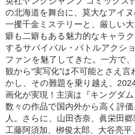
英社ヤングジャンプ コミックス
の北海道を舞台に、莫大なアイヌ
一攫千金ミステリーと、厳しい大
癖も二癖もある魅力的なキャラク
するサバイバル・バトルアクシ
ファンを魅了してきた。一方で、
観から“実写化”は不可能とさえ言
かし、その難題を乗り越え、202
画化が実現！主演は『キングダム
数々の作品で国内外から高く評価
人。さらに、山田杏奈、眞栄田郷
工藤阿須加、栁俊太郎、大谷亮平