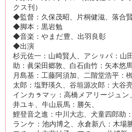
クス刊）
◆監督：久保茂昭、片桐健滋、落合
◆脚本：黒岩勉
◆音楽：やまだ豊、出羽良彰
◆出演
杉元佐一：山﨑賢人、アシㇼパ：山
助：眞栄田郷敦、白石由竹：矢本悠
月島基：工藤阿須加、二階堂浩平：
太郎：塩野瑛久、谷垣源次郎：大谷
インカㇻマッ：高橋メアリージュン
井ユキ、牛山辰馬：勝矢、
鯉登音之進：中川大志、犬童四郎助
ランケ：池内博之、永倉新八：木場