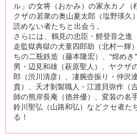
ル」の女将（おかみ）の家永カノ（
クザの若衆の奥山夏太郎（塩野瑛久
読めない者たちと出会う。
さらには、鶴見の忠臣・鯉登音之進
走監獄典獄の犬童四郎助（北村一輝
ちの二瓶鉄造（藤本隆宏）、“煌めき
男・辺見和雄（萩原聖人）、ヤクザ
郎（渋川清彦）、凄腕壺振り・仲沢
貴）、天才剝製職人・江渡貝弥作（
師の熊岸長庵（徳井優）、変装の名
鈴川聖弘（山路和弘）などクセ者た
る！