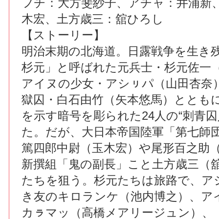
フチ：大方斐紗子、アチャ：井浦新
木宏、土方歳三：舘ひろし
【ストーリー】
明治末期の北海道。日露戦争を生き
杉元」と呼ばれた元兵士・杉元佐一
アイヌの少女・アシㇼパ（山田杏奈
獄囚・白石由竹（矢本悠馬）ととも
を示す暗号を彫られた24人の“刺青囚
た。だが、大日本帝国陸軍「第七師
篤四郎中尉（玉木宏）や尾形百之助
新撰組「鬼の副長」こと土方歳三（
たちを狙う。杉元たちは旅路で、ア
き友のキロランケ（池内博之）、ア
カㇻマッ（高橋メアリージュン）、