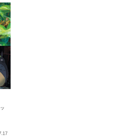
エッ
シ
』
7.17