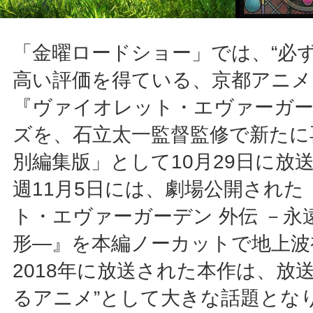
「金曜ロードショー」では、“必ず
高い評価を得ている、京都アニメ
『ヴァイオレット・エヴァーガー
ズを、石立太一監督監修で新たに
別編集版」として10月29日に放
週11月5日には、劇場公開され
ト・エヴァーガーデン 外伝 －永
形―』を本編ノーカットで地上波
2018年に放送された本作は、放
るアニメ”として大きな話題とな