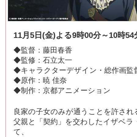
11月5日(金)よる9時00分～10時54
◆監督：藤田春香
◆監修：石立太一
◆キャラクターデザイン・総作画監
◆原作：暁 佳奈
◆制作：京都アニメーション
良家の子女のみが通うことを許され
父親と「契約」を交わしたイザベラ
て、