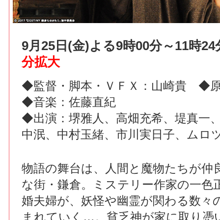
9月25日(金)よる9時00分～11時
分拡大
◆監督・脚本・ＶＦＸ：山崎貴 ◆
◆音楽：佐藤直紀
◆出演：堺雅人、高畑充希、堤真一
中泯、中村玉緒、市川実日子、ムロツ
物語の舞台は、人間と魔物たちが仲
な街・鎌倉。ミステリー作家の一色
婚夫婦が、妖怪や幽霊が関わる数々
まれていく…。貧乏神が家に取り憑