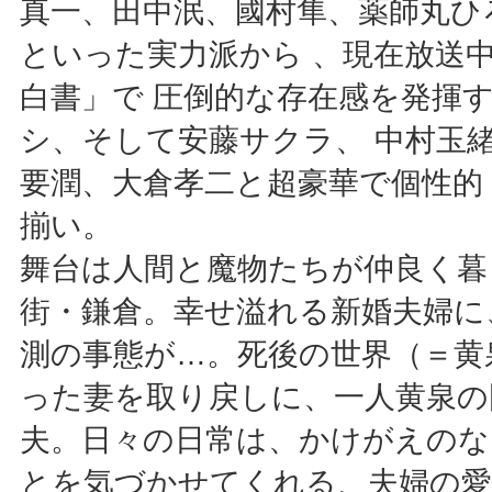
真一、田中泯、國村隼、薬師丸ひ
といった実力派から 、現在放送
白書」で 圧倒的な存在感を発揮す
シ、そして安藤サクラ、 中村玉
要潤、大倉孝二と超豪華で個性的
揃い。
舞台は人間と魔物たちが仲良く暮
街・鎌倉。幸せ溢れる新婚夫婦に
測の事態が…。死後の世界（＝黄
った妻を取り戻しに、一人黄泉の
夫。日々の日常は、かけがえのな
とを気づかせてくれる、夫婦の愛