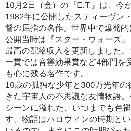
10月2日（金）の『E.T.』は、今
1982年に公開したスティーヴン
督の屈指の名作。世界中で爆発的
公開当時は『スター・ウォーズ』
最高の配給収入を更新しました。
ー賞では音響効果賞など4部門を
も心に残る名作です。
10歳の孤独な少年と300万光年
きた宇宙人の不思議な友情物語。
シーンに溢れた、いつまでも色褪
す。物語はハロウィンの時期と
いるので、まさにこの時期ぴっ