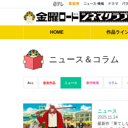
金曜ロードシネマクラブ
HOME
作品
ライ
ニュース＆コラム
ALL
放送作品
ニュース
新作映画
コラム
ニュース
2025.11.14
最新作『果てしな