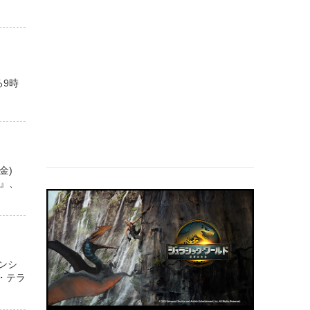
る9時
金)
姫』、
ンシ
・テラ