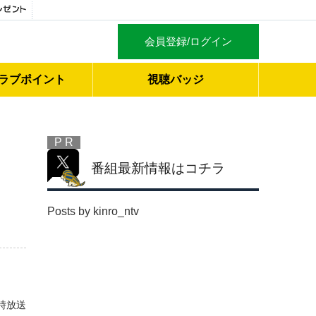
会員登録/ログイン
ラブ
ポイント
視聴バッジ
P R
番組最新情報はコチラ
Posts by kinro_ntv
時放送