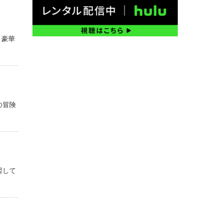
！豪華
の冒険
習して