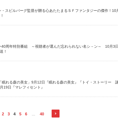
ン・スピルバーグ監督が贈る心あたたまるＳＦファンタジーの傑作！10月
定！
40周年特別番組 ～視聴者が選んだ忘れられない名シ－ン～ 10月3
送！
「眠れる森の美女」9月12日『眠れる森の美女』『トイ・ストーリー 
月19日『マレフィセント』
2
3
4
5
6
40
…