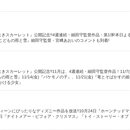
』
きスカーレット』公開記念!!4週連続・細田守監督作品・第1弾!本日よ
みこどもの雨と雪』細田守監督・宮﨑あおいのコメントも到着!
きスカーレット』公開記念‼11月は、4週連続・細田守監督作品！11/7(
雨と雪』11/14(金)『バケモノの子』、11/21(金)『竜とそばかすの
時をかける少女』
ィーンにぴったりなディズニー作品を放送!!10月24日『ホーンテッドマ
31日『ナイトメアー・ビフォア・クリスマス』『トイ・ストーリー・オブ
！