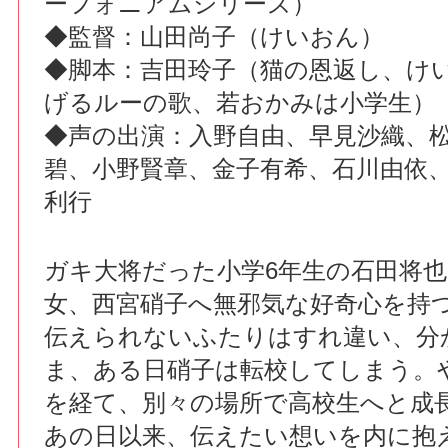
ーフォニアムシリーズ）
◆監督：山田尚子（けいおん）
◆脚本：吉田玲子（猫の恩返し、け
げるルーの歌、若おかみは小学生）
◆声の出演：入野自由、早見沙織、
碧、小野賢章、金子有希、石川由依
利行
ガキ大将だった小学6年生の石田将
女、西宮硝子へ無邪気な好奇心を持
伝えられないふたりはすれ違い、分
ま、ある日硝子は転校してしまう。
を経て、別々の場所で高校生へと成
あの日以来、伝えたい想いを内に抱