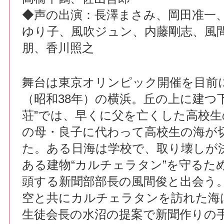
◆声の出演：長澤まさみ、岡田准一
ゆり子、風吹ジュン、内藤剛志、風
朋、香川照之
舞台は東京オリンピック開催を目前に
（昭和38年）の横浜。丘の上に建つ
荘”では、早くに父を亡くした高校生
の母・良子に代わって高校生の海が
た。ある日海は学校で、取り壊しが
ある建物“カルチェラタン”を守るた
頭する新聞部部長の風間俊と出会う
空と共にカルチェラタンを訪れた海
生徒会長の水沼の提案で新聞作りの