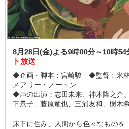
8月28日(金)よる9時00分～10時
ト放送
◆企画・脚本：宮崎駿 ◆監督：米
メアリー・ノートン
◆声の出演：志田未来、神木隆之介
下景子、藤原竜也、三浦友和、樹木
床下に住み、人間から色々なものを