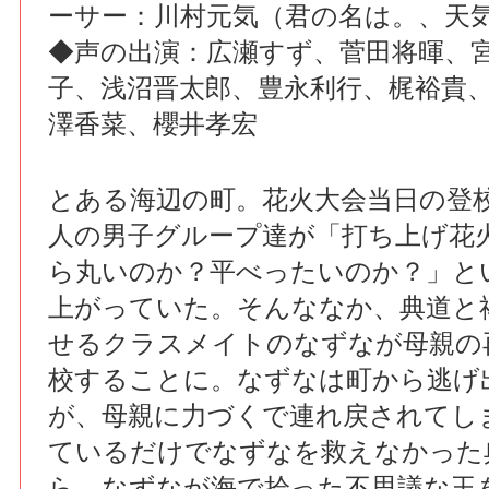
ーサー：川村元気（君の名は。、天
◆声の出演：広瀬すず、菅田将暉、
子、浅沼晋太郎、豊永利行、梶裕貴
澤香菜、櫻井孝宏
とある海辺の町。花火大会当日の登
人の男子グループ達が「打ち上げ花
ら丸いのか？平べったいのか？」と
上がっていた。そんななか、典道と
せるクラスメイトのなずなが母親の
校することに。なずなは町から逃げ
が、母親に力づくで連れ戻されてし
ているだけでなずなを救えなかった
ら、なずなが海で拾った不思議な玉