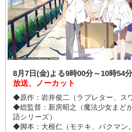
8月7日(金)よる9時00分～10時5
放送、ノーカット
◆原作：岩井俊二（ラブレター、ス
◆総監督：新房昭之（魔法少女まど
語シリーズ）
◆脚本：大根仁（モテキ、バクマン