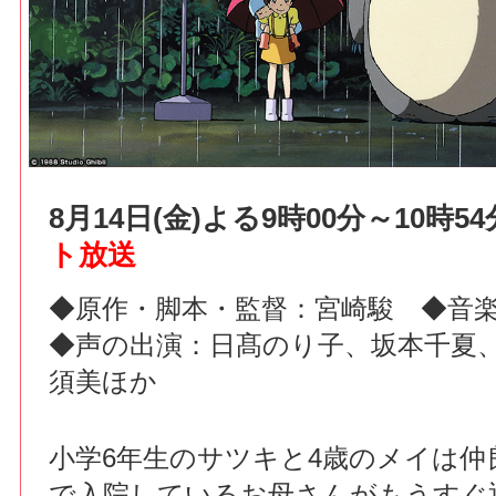
8月14日(金)よる9時00分～10時
ト放送
◆原作・脚本・監督：宮崎駿 ◆音
◆声の出演：日髙のり子、坂本千夏
須美ほか
小学6年生のサツキと4歳のメイは仲
で入院しているお母さんがもうすぐ