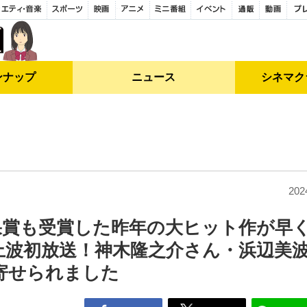
ンナップ
ニュース
シネマク
202
果賞も受賞した昨年の大ヒット作が早
』地上波初放送！神木隆之介さん・浜辺美
寄せられました