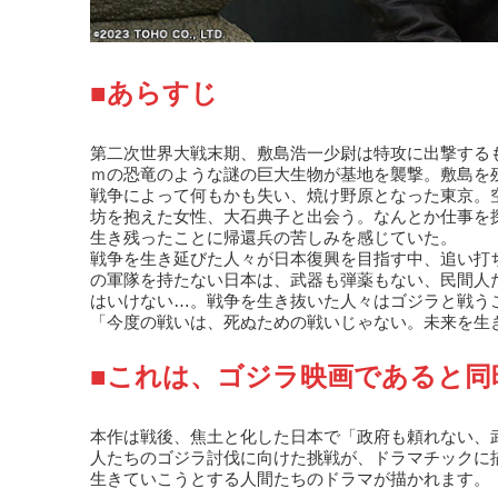
■あらすじ
第二次世界大戦末期、敷島浩一少尉は特攻に出撃する
ｍの恐竜のような謎の巨大生物が基地を襲撃。敷島を
戦争によって何もかも失い、焼け野原となった東京。
坊を抱えた女性、大石典子と出会う。なんとか仕事を
生き残ったことに帰還兵の苦しみを感じていた。
戦争を生き延びた人々が日本復興を目指す中、追い打
の軍隊を持たない日本は、武器も弾薬もない、民間人
はいけない…。戦争を生き抜いた人々はゴジラと戦う
「今度の戦いは、死ぬための戦いじゃない。未来を生
■これは、ゴジラ映画であると同
本作は戦後、焦土と化した日本で「政府も頼れない、
人たちのゴジラ討伐に向けた挑戦が、ドラマチックに
生きていこうとする人間たちのドラマが描かれます。