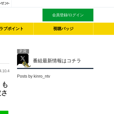
会員登録/ログイン
ラブ
ポイント
視聴バッジ
P R
番組最新情報はコチラ
4.10.4
Posts by kinro_ntv
くも
波さ