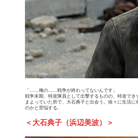
「……俺の……戦争が終わってないんです」
戦争末期、特攻隊員として出撃するものの、特攻でき
まよっていた所で、大石典子と出会う。徐々に生活に
のかと苦悩する。
＜大石典子（浜辺美波）＞