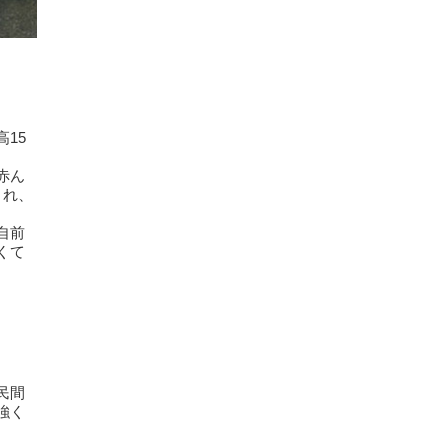
15
赤ん
され、
自前
くて
民間
強く