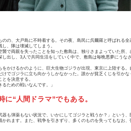
ものの、大戸島に不時着する。その夜、島民に呉爾羅と呼ばれる全高
残し、隊は壊滅してしまう。
空襲で両親を失ったことを知った敷島は、独りさまよっていた所、
探し出し、3人で共同生活をしていく中で、敷島は毎晩悪夢にうな
ちをかけるかのように、巨大生物ゴジラが出現、東京に上陸する。
だけでゴジラに立ち向かうしかなかった。誰かが貧乏くじを引かな
ことを決意する。
きるための戦いなんです。」
時に“人間ドラマ”でもある。
武器も弾薬もない状況で、いかにしてゴジラと戦うか？」という、
描かれます。また、戦争を引きずり、多くのものを失ってもなお、