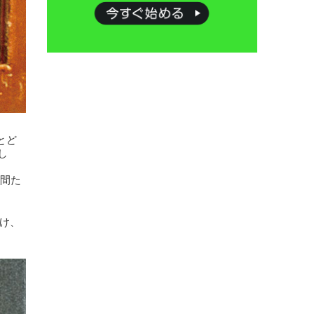
とど
し
間た
向け、