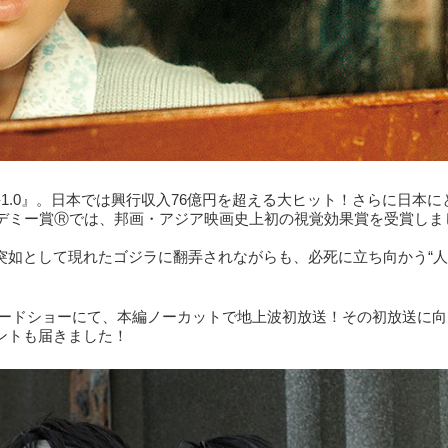
-1.0』。日本では興行収入76億円を超える大ヒット！さらに日本に
カデミー賞Ⓡでは、邦画・アジア映画史上初の視覚効果賞を受賞しま
突如として現れたゴジラに翻弄されながらも、必死に立ち向かう“人
曜ロードショーにて、本編ノーカットで地上波初放送！その初放送に
ントも届きました！