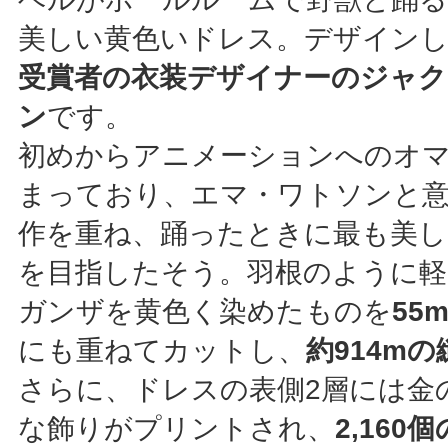
美しい黄色いドレス。デザイン
受賞者の衣装デザイナーのジャク
ン
です。
初めからアニメーションへのオ
まっており、エマ・ワトソンと
作を重ね、踊ったときに最も美
を目指したそう。羽根のように
ガンザを黄色く染めたものを
55
にも重ねてカットし、
約914m
さらに、ドレスの表側2層には金
な飾りがプリントされ、
2,16