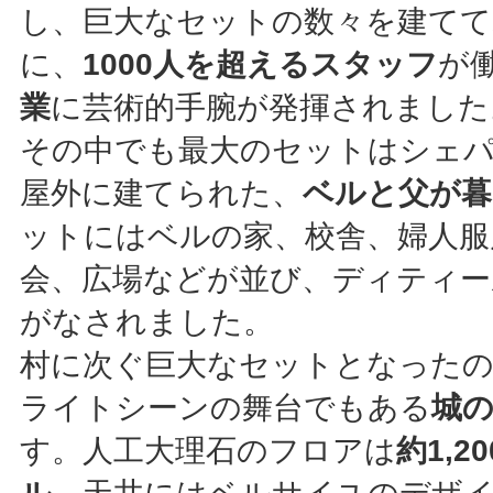
し、巨大なセットの数々を建てて
に、
1000人を超えるスタッフ
が
業
に芸術的手腕が発揮されました
その中でも最大のセットはシェ
屋外に建てられた、
ベルと父が暮
ットにはベルの家、校舎、婦人服
会、広場などが並び、ディティー
がなされました。
村に次ぐ巨大なセットとなった
ライトシーンの舞台でもある
城
す。人工大理石のフロアは
約1,2