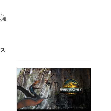
う。
の選
レス