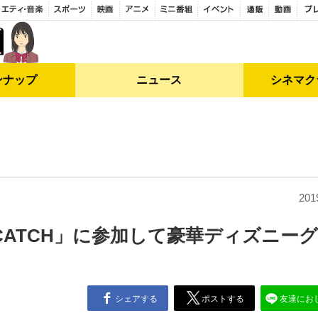
ンナップ
ニュース
シネマク
201
 CATCH」に参加して豪華ディズニー
シェアする
ポストする
友達にお