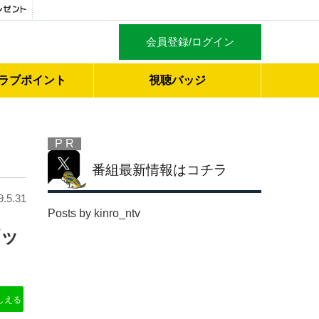
会員登録/ログイン
ラブ
ポイント
視聴バッジ
P R
番組最新情報はコチラ
9.5.31
Posts by kinro_ntv
グッ
しえる