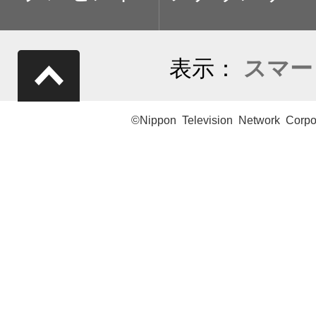
表示：
スマー
©Nippon Television Network Corpo