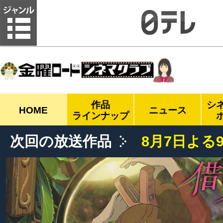
金曜ロードシネマクラブ
作品
シ
HOME
ニュース
ラインナップ
次回の放送作品
8月7日よる