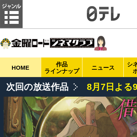
金曜ロードシネマクラブ
作品
シ
HOME
ニュース
ラインナップ
次回の放送作品
8月7日よる