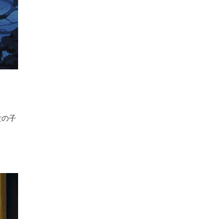
女の子
。