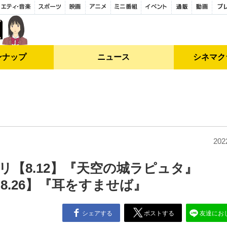
ンナップ
ニュース
シネマク
202
リ【8.12】『天空の城ラピュタ』
8.26】『耳をすませば』
シェアする
ポストする
友達にお