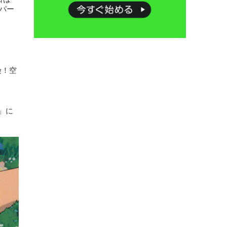
パー
険！空
」に