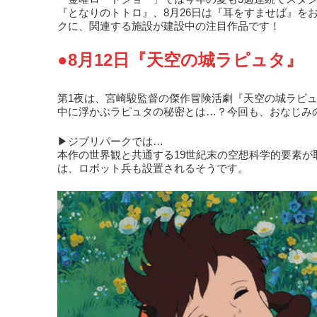
『となりのトトロ』、8月26日は『耳をすませば』を
クに、関連する施設が建設中の注目作品です！
●8月12日『天空の城ラピュタ』
第1夜は、宮崎駿監督の傑作冒険活劇『天空の城ラピ
中に浮かぶラピュタの秘密とは…？今回も、おなじみ
▶ジブリパークでは…
本作の世界観と共通する19世紀末の空想科学的要素
は、ロボット兵も設置されるそうです。