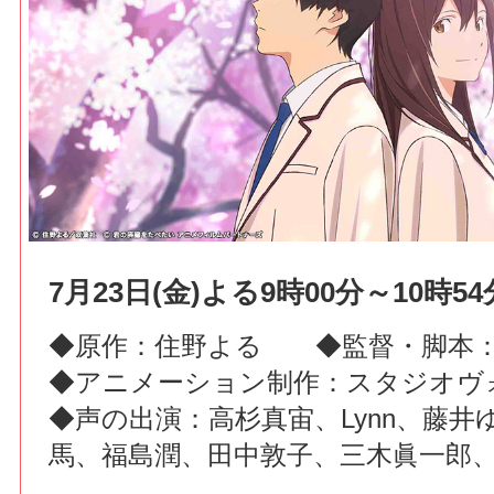
7月23日(金)よる9時00分～10時54
◆原作：住野よる ◆監督・脚本：
◆アニメーション制作：スタジオヴ
◆声の出演：高杉真宙、Lynn、藤井
馬、福島潤、田中敦子、三木眞一郎