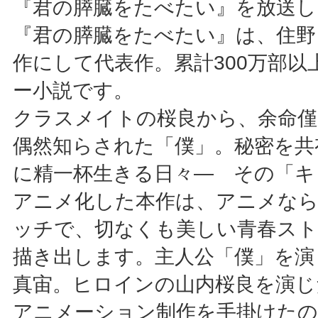
『君の膵臓をたべたい』を放送し
『君の膵臓をたべたい』は、住野
作にして代表作。累計300万部以
ー小説です。
クラスメイトの桜良から、余命
偶然知らされた「僕」。秘密を共
に精一杯生きる日々― その「キ
アニメ化した本作は、アニメな
ッチで、切なくも美しい青春スト
描き出します。主人公「僕」を演
真宙。ヒロインの山内桜良を演じた
アニメーション制作を手掛けた