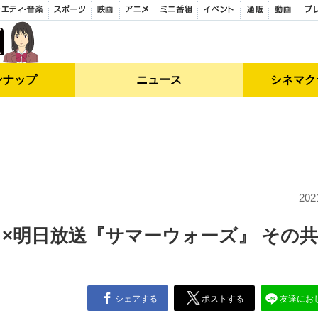
ンナップ
ニュース
シネマク
202
×明日放送『サマーウォーズ』 その
シェアする
ポストする
友達にお