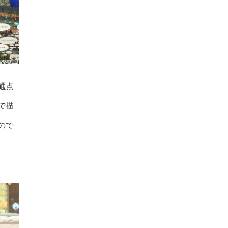
通点
で描
ので