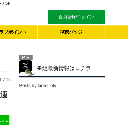
会員登録/ログイン
ラブ
ポイント
視聴バッジ
P R
番組最新情報はコチラ
1.7.15
Posts by kinro_ntv
共通
しえる