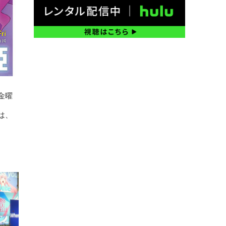
金曜
は、
。