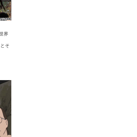
世界
竜とそ