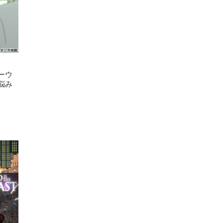
ーウ
悩み