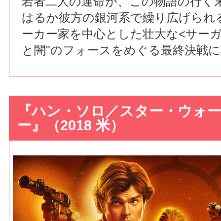
若者二人の運命が、この物語の行く
はるか彼方の銀河系で繰り広げられ
ーカー家を中心とした壮大な<サーガ
と闇"のフォースをめぐる最終決戦
『ハン・ソロ／スター・ウォ
ー』（2018 米）