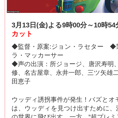
3月13日(金)よる9時00分～10時
カット
◆監督・原案:ジョン・ラセター ◆製
ラ・マッカーサー
◆声の出演：所ジョージ、唐沢寿明
修、名古屋章、永井一郎、三ツ矢雄
田恵子
ウッディ誘拐事件が発生！バズとオ
は、ウッディを見つけ出すために、
の世界に飛び出す。一方、“超プレミ