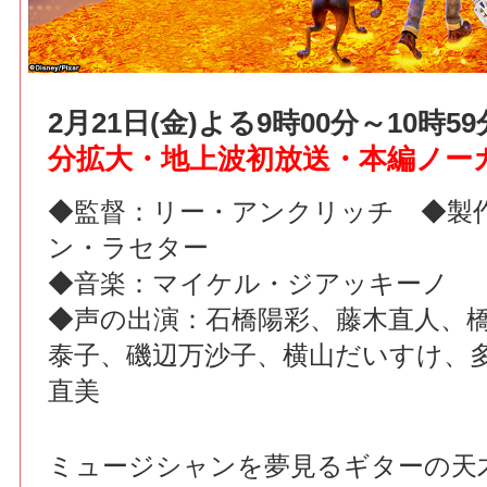
2月21日(金)よる9時00分～10時
分拡大・地上波初放送・本編ノー
◆監督：リー・アンクリッチ ◆製
ン・ラセター
◆音楽：マイケル・ジアッキーノ
◆声の出演：石橋陽彩、藤木直人、
泰子、磯辺万沙子、横山だいすけ、
直美
ミュージシャンを夢見るギターの天