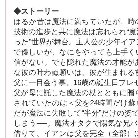
◆ストーリー
はるか昔は魔法に満ちていたが、時
技術の進歩と共に魔法は忘れられ“
った”世界が舞台。主人公の少年イア
で優しいが、なにをやっても上手く
信がない。でも隠れた魔法の才能が
な彼の叶わぬ願いは、彼が生まれる
父に一目会う事。16歳の誕生日プレ
父が母に託した魔法の杖とともに贈
されていたのは＜父を24時間だけ蘇
だが魔法に失敗して“半分”だけの姿
しまう──。魔法オタクで陽気な兄
借りて、イアンは父を完全（全部）