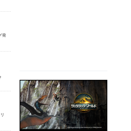
グ発
？
セリ