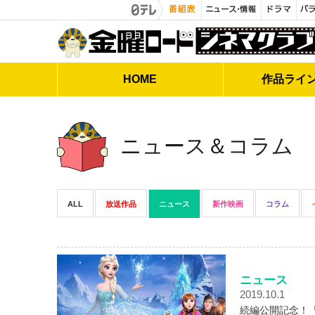
金曜ロードシネマクラブ
HOME
作品
ライ
ニュース＆コラム
ALL
放送作品
ニュース
新作映画
コラム
ニュース
2019.10.1
続編公開記念！「