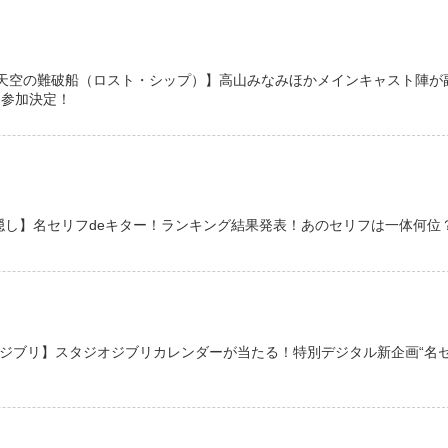
 天空の難破船（ロスト・シップ）】高山みなみほかメインキャスト陣が
に参加決定！
隠し】名セリフdeキター！ランキング結果発表！あのセリフは一体何位
はジブリ】スタジオジブリカレンダーが当たる！特別デジタル新企画“名
！