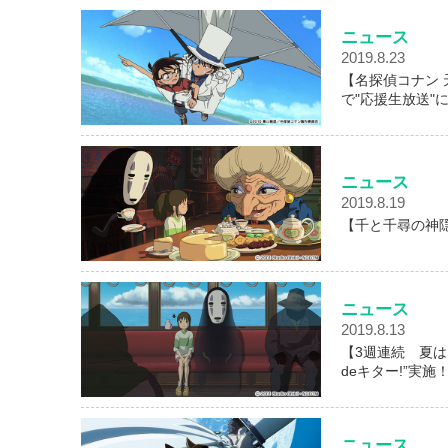
ニュース
2019.8.23
【名探偵コナン
で"応援生放送"
ニュース
2019.8.19
【千と千尋の神
ニュース
2019.8.13
【3週連続 夏
deキター!”実施
ニュース