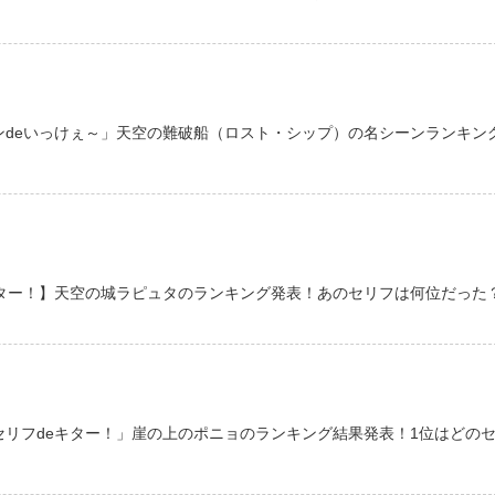
ンdeいっけぇ～」天空の難破船（ロスト・シップ）の名シーンランキン
キター！】天空の城ラピュタのランキング発表！あのセリフは何位だった
セリフdeキター！」崖の上のポニョのランキング結果発表！1位はどの