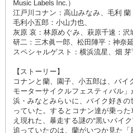
Music Labels Inc.）
江戸川コナン：高山みなみ、毛利 蘭
毛利小五郎：小山力也、
灰原 哀：林原めぐみ、萩原千速：沢
研二：三木眞一郎、松田陣平：神奈
スペシャルゲスト：横浜流星、畑 芽
【ストーリー】
コナンと蘭、園子、小五郎は、バイ
モーターサイクルフェスティバル」
浜・みなとみらいに、バイク好きの
っていた。するとコナン達が乗った
え現れた、暴走する謎の“黒いバイク
追っていたのは、蘭がいつか見た「