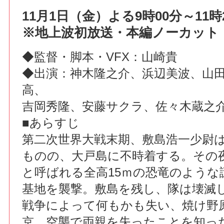
11月1日（金）よる9時00分～11時
※地上波初放送・本編ノーカット
◆監督・脚本・VFX：山崎貴
◆出演：神木隆之介、浜辺美波、山
高、
吉岡秀隆、安藤サクラ、佐々木蔵之
■あらすじ
第二次世界大戦末期、敷島浩一少尉
ものの、大戸島に不時着する。その
と呼ばれる全高15ｍの恐竜のような
基地を襲撃。敷島を残し、隊は壊滅
戦争によって何もかも失い、焼け野
京。空襲で両親を失ったことを知っ