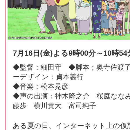
7月16日(金)よる9時00分～10時54
◆監督：細田守 ◆脚本；奥寺佐渡
ーデザイン：貞本義行
◆音楽：松本晃彦
◆声の出演：神木隆之介 桜庭なな
藤歩 横川貴大 富司純子
ある夏の日、インターネット上の仮