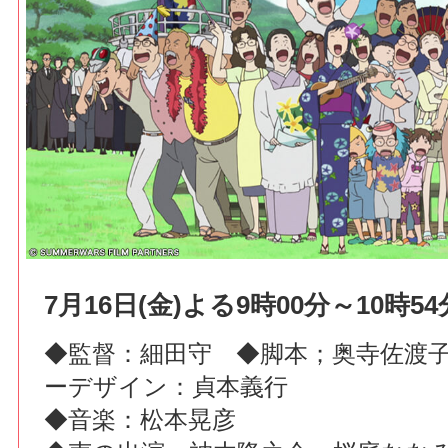
7月16日(金)よる9時00分～10時54
◆監督：細田守 ◆脚本；奥寺佐渡
ーデザイン：貞本義行
◆音楽：松本晃彦