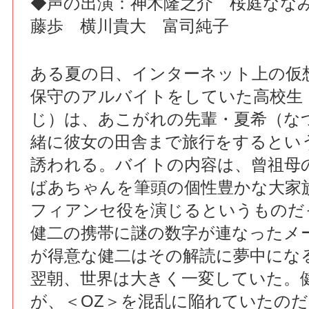
◆声の出演：神木隆之介 桜庭なな
藤歩 横川貴大 富司純子
ある夏の日、インターネット上の仮
保守のアルバイトをしていた高校生
じ）は、あこがれの先輩・夏希（な
緒に彼女の田舎まで旅行をするとい
誘われる。バイトの内容は、曾祖母
ばあちゃんを筆頭の個性豊かな大家
フィアンセ役を演じるというものだ
健二の携帯に謎の数字が連なったメ
が得意な健二はその解読に夢中にな
翌朝、世界は大きく一変していた。
が、＜OZ＞を混乱に陥れていたの