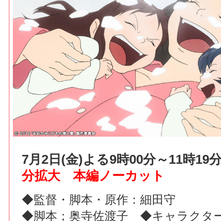
7月2日(金)よる9時00分～11時1
分拡大 本編ノーカット
◆監督・脚本・原作：細田守
◆脚本；奥寺佐渡子 ◆キャラクタ