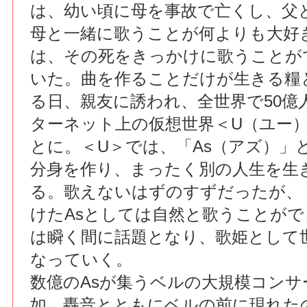
は、幼い頃に母を事故で亡くし、父
母と一緒に歌うことが何よりも大好
は、その死をきっかけに歌うことが
いた。曲を作ることだけが生きる糧
る日、親友に誘われ、全世界で50億
ターネット上の仮想世界＜U（ユー
とに。＜U＞では、「As（アズ）」
分身を作り、まったく別の人生を生
る。歌えないはずのすずだったが、
けたAsとしては自然と歌うことが
は瞬く間に話題となり、歌姫として
なっていく。
数億のAsが集うベルの大規模コンサ
如、轟音とともにベルの前に現れた