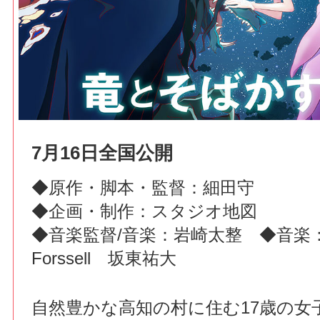
7月16日全国公開
◆原作・脚本・監督：細田守
◆企画・制作：スタジオ地図
◆音楽監督/音楽：岩崎太整 ◆音楽：Lu
Forssell 坂東祐大
自然豊かな高知の村に住む17歳の女