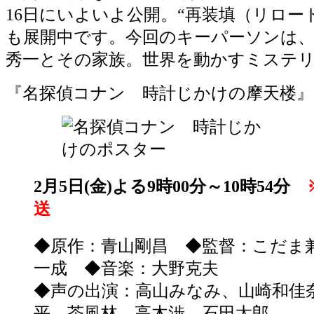
16日にいよいよ公開。“再装填（リロー
も展開中です。今回のキーパーソンは
秀一とその家族。世界を動かすミステ
『名探偵コナン 時計じかけの摩天楼』（
2月5日(金)よる9時00分～10時54分
送
◆原作：青山剛昌 ◆監督：こだま
一成 ◆音楽：大野克夫
◆声の出演：高山みなみ、山崎和佳
平、茶風林、高木渉、石田太郎