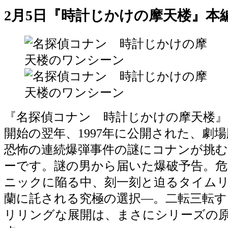
2月5日『時計じかけの摩天楼』本
『名探偵コナン 時計じかけの摩天楼』
開始の翌年、1997年に公開された、劇
恐怖の連続爆弾事件の謎にコナンが挑
ーです。謎の男から届いた爆破予告。危
ニックに陥る中、刻一刻と迫るタイム
蘭に託される究極の選択―。二転三転
リリングな展開は、まさにシリーズの