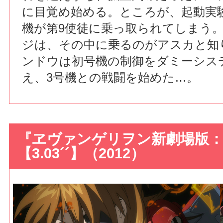
に目覚め始める。ところが、起動実
機が第9使徒に乗っ取られてしまう
ジは、その中に乗るのがアスカと知
ンドウは初号機の制御をダミーシス
え、3号機との戦闘を始めた…。
『ヱヴァンゲリヲン新劇場版：Q
【3.03´´】（2012）