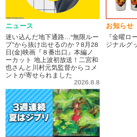
ニュース
お知らせ
迷い込んだ地下通路…“無限ルー
『金曜ロ
プ”から抜け出せるのか？8月28
ジナルグ
日(金)映画『８番出口』本編ノ
ーカット 地上波初放送！二宮和
也さんと川村元気監督からコメ
ントが寄せられました
2026.8.8