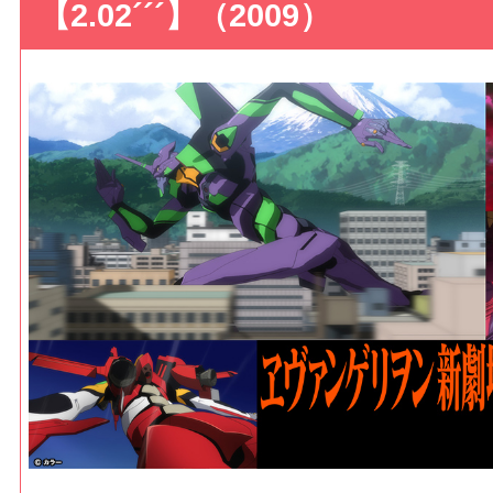
【2.02´´´】（2009）