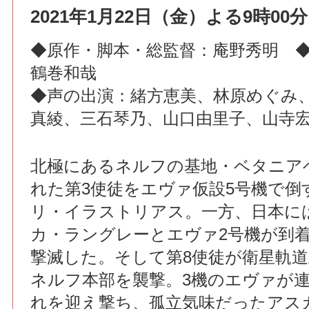
2021年1月22日（金）よる9時00分
◆原作・脚本・総監督：庵野秀明 
鶴巻和哉
◆声の出演：緒方恵美、林原めぐみ
真綾、三石琴乃、山口由里子、山寺
北極にあるネルフの基地・ベタニア
れた第3使徒をエヴァ仮設5号機で倒
リ・イラストリアス。一方、日本に
カ・ラングレーとエヴァ2号機が到着
撃滅した。そして第8使徒が衛星軌
ネルフ本部を襲撃。3機のエヴァが
れを迎え撃ち、孤立気味だったアス