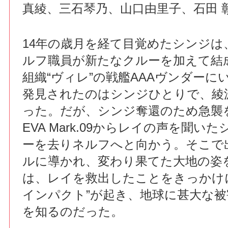
真綾、三石琴乃、山口由里子、石田 
14年の歳月を経て目覚めたシンジは
ルフ職員が新たなクルーを加えて結
組織“ヴィレ”の戦艦AAAヴンダーに
発見されたのはシンジひとりで、綾
った。だが、シンジ奪還のため急襲
EVA Mark.09からレイの声を聞い
ーを去りネルフへと向かう。そこで
ルに導かれ、変わり果てた大地の姿
は、レイを救出したことをきっかけ
インパクト”が起き、地球に甚大な
を知るのだった。