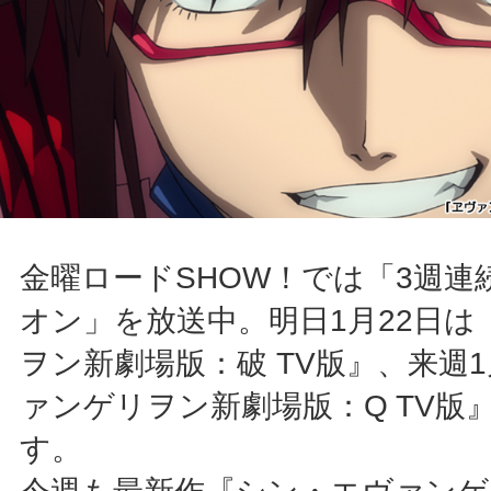
金曜ロードSHOW！では「3週連
オン」を放送中。明日1月22日は
ヲン新劇場版：破 TV版』、来週1
ァンゲリヲン新劇場版：Q TV版
す。