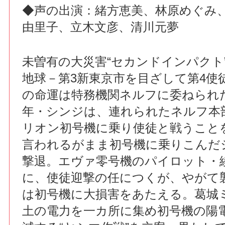
◆声の出演：緒方恵美、林原めぐみ
由里子、立木文彦、清川元夢
未曽有の大災害“セカンドインパクト
地球－第3新東京市を目ざして第4使
の命運は特務機関ネルフに委ねられた
年・シンジは、連れられたネルフ本
リオン初号機に乗り使徒と戦うこと
言われるがまま初号機に乗りこんだ
撃退。エヴァ零号機のパイロット・
に、使徒迎撃の任につくが、やがて
は初号機に大損害をあたえる。葛城
土の電力を一カ所に集め初号機の陽