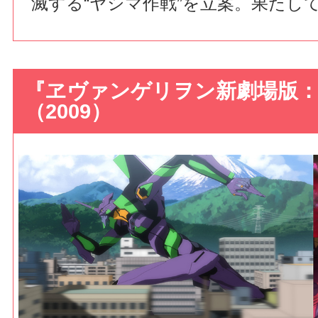
滅する“ヤシマ作戦”を立案。果たし
『ヱヴァンゲリヲン新劇場版：破
（2009）