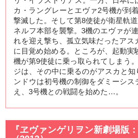
リ・イラストリアス。一方、日本に
カ・ラングレーとエヴァ2号機が到着
撃滅した。そして第8使徒が衛星軌
ネルフ本部を襲撃。3機のエヴァが
れを迎え撃ち、孤立気味だったアス
に目覚め始める。ところが、起動実
機が第9使徒に乗っ取られてしまう
ジは、その中に乗るのがアスカと知
ンドウは初号機の制御をダミーシス
え、3号機との戦闘を始めた…。
『ヱヴァンゲリヲン新劇場版：Q