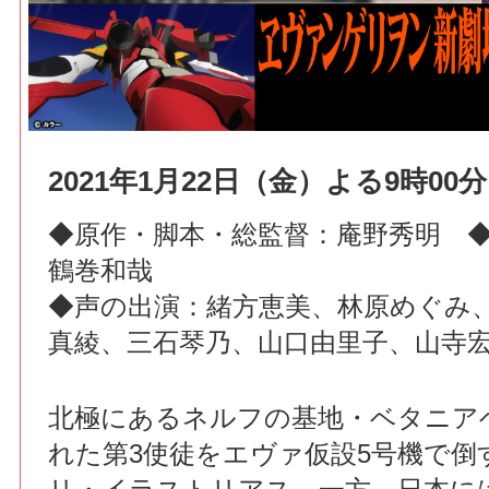
2021年1月22日（金）よる9時00分
◆原作・脚本・総監督：庵野秀明 
鶴巻和哉
◆声の出演：緒方恵美、林原めぐみ
真綾、三石琴乃、山口由里子、山寺
北極にあるネルフの基地・ベタニア
れた第3使徒をエヴァ仮設5号機で倒