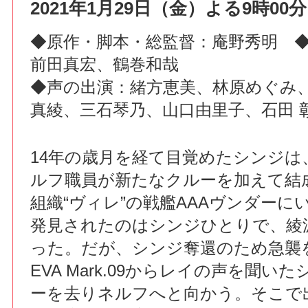
2021年1月29日（金）よる9時00分
◆原作・脚本・総監督：庵野秀明 
前田真宏、鶴巻和哉
◆声の出演：緒方恵美、林原めぐみ
真綾、三石琴乃、山口由里子、石田 
14年の歳月を経て目覚めたシンジは
ルフ職員が新たなクルーを加えて結
組織“ヴィレ”の戦艦AAAヴンダーに
発見されたのはシンジひとりで、綾
った。だが、シンジ奪還のため急襲
EVA Mark.09からレイの声を聞い
ーを去りネルフへと向かう。そこで