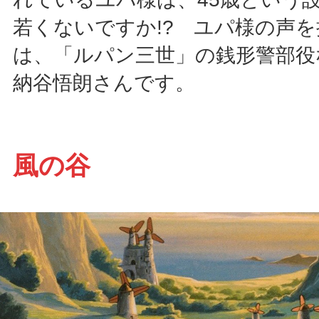
若くないですか!? ユパ様の声
は、「ルパン三世」の銭形警部役
納谷悟朗さんです。
風の谷