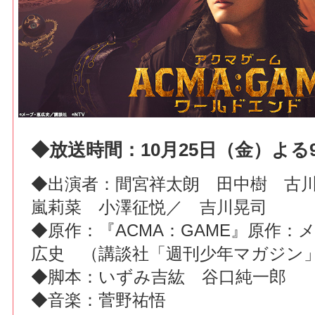
◆放送時間：10月25日（金）よる9
◆出演者：間宮祥太朗 田中樹 古
嵐莉菜 小澤征悦／ 吉川晃司
◆原作：『ACMA：GAME』原作：
広史 （講談社「週刊少年マガジン
◆脚本：いずみ吉紘 谷口純一郎
◆音楽：菅野祐悟