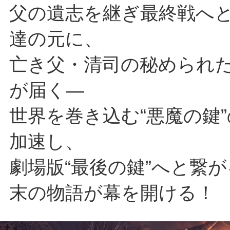
父の遺志を継ぎ最終戦へ
達の元に、
亡き父・清司の秘められ
が届く―
世界を巻き込む“悪魔の鍵
加速し、
劇場版“最後の鍵”へと繋
末の物語が幕を開ける！