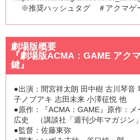
※推奨ハッシュタグ ＃アクマゲ
劇場版概要
『劇場版ACMA：GAME アク
鍵』
●出演：間宮祥太朗 田中樹 古川琴音 
子ノブアキ 志田未来 小澤征悦 他
●原作：『ACMA：GAME』原作：
広史 （講談社「週刊少年マガジン
●監督：佐藤東弥