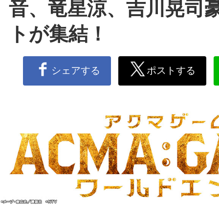
音、竜星涼、吉川晃司
トが集結！
シェアする
ポストする