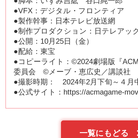
●脚本：いずみ吉紘 谷口純一郎
●VFX：デジタル・フロンティア
●製作幹事：日本テレビ放送網
●制作プロダクション：日テレアッ
●公開：10月25日（金）
●配給：東宝
●コピーライト：©2024劇場版『ACM
委員会 ©メーブ・恵広史／講談社
●撮影時期： 2024年2月下旬～４月
●公式サイト：
https://acmagame-movi
一覧にもどる