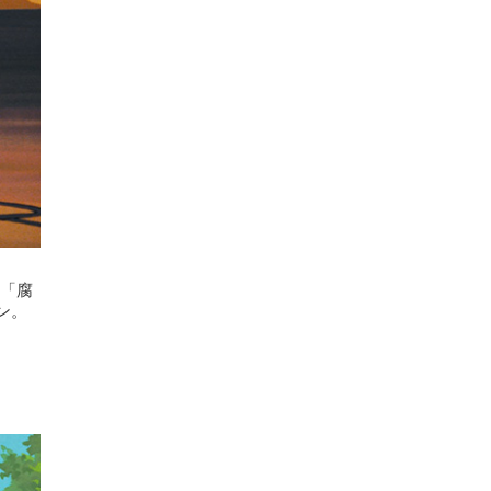
森「腐
ン。