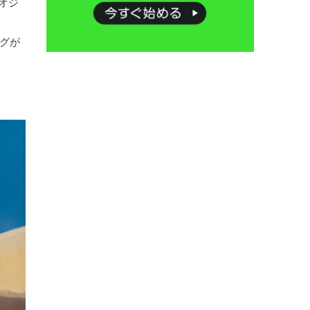
オジ
ングが