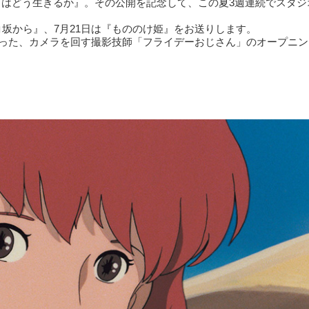
ちはどう生きるか』。その公開を記念して、この夏3週連続でスタジ
コ坂から』、7月21日は『もののけ姫』をお送りします。
を飾った、カメラを回す撮影技師「フライデーおじさん」のオープニ