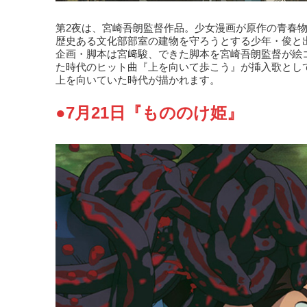
第2夜は、宮崎吾朗監督作品。少女漫画が原作の青春物
歴史ある文化部部室の建物を守ろうとする少年・俊と
企画・脚本は宮﨑駿、できた脚本を宮崎吾朗監督が絵
た時代のヒット曲『上を向いて歩こう』が挿入歌とし
上を向いていた時代が描かれます。
●7月21日『もののけ姫』