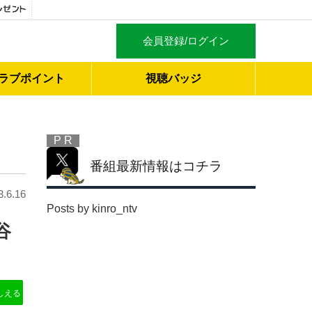
会員登録/ログイン
ラブ
ポイント
視聴バッジ
P R
番組最新情報はコチラ
3.6.16
Posts by kinro_ntv
谷
』
しえる