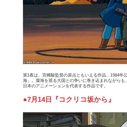
第1夜は、宮﨑駿監督の原点ともいえる作品、1984年
海」。腐海を巡る大国との争いに巻き込まれながらも
日本のアニメーションを代表する作品です。
●7月14日『コクリコ坂から』