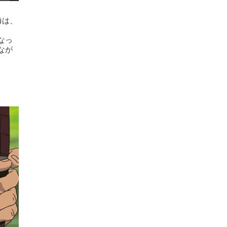
海は、
。
なっ
なが