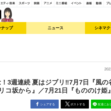
ンナップ
ニュース
シネマク
202
3週連続 夏はジブリ‼7月7日『風の
リコ坂から』／7月21日『もののけ姫
シェアする
ポストする
友達にお