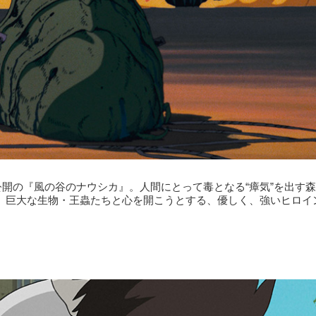
公開の『風の谷のナウシカ』。人間にとって毒となる“瘴気”を出す
、巨大な生物・王蟲たちと心を開こうとする、優しく、強いヒロイ