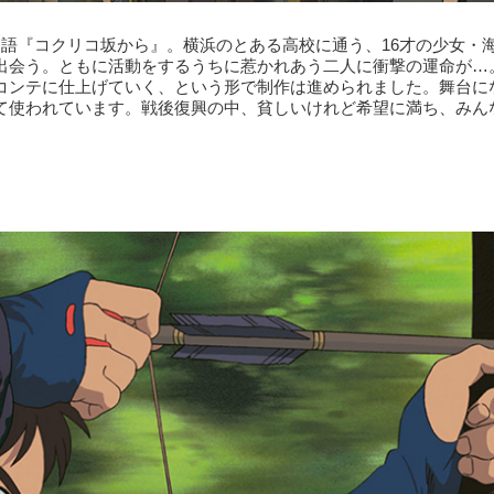
語『コクリコ坂から』。横浜のとある高校に通う、16才の少女・
出会う。ともに活動をするうちに惹かれあう二人に衝撃の運命が…
コンテに仕上げていく、という形で制作は進められました。舞台に
て使われています。戦後復興の中、貧しいけれど希望に満ち、みん