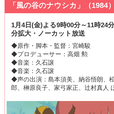
「風の谷のナウシカ」（1984
1月4日(金)よる9時00分～11時24
分拡大・ノーカット放送
◆原作・脚本・監督：宮崎駿
◆プロデューサー：高畑 勲
◆音楽：久石譲
◆音楽：久石譲
◆声の出演：島本須美、納谷悟朗、
郎、榊原良子、家弓家正、辻村真人 